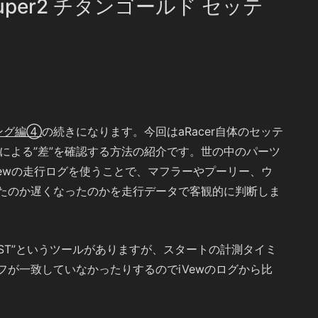
Super2 チタンゴールド セッテ
ング編④
の続きになります。今回はaRacer自体のセッテ
更による”差”を確認する方法の紹介です。世の中のパーツ
ewの走行ログを使うことで、マフラーやプーリー、ウ
たのか遅くなったのかを走行データで客観的に判断しま
C.TEST”というツールがありますが、スタートの計測タイミ
が一致していなかったりするのでiVewのログから比