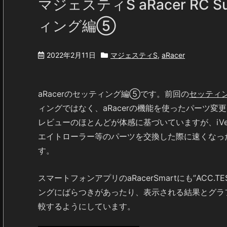
マジェスティS aRacer RC 
ィング編⑤
2022年2月11日
マジェスティS
,
aRacer
aRacerのセッティング編⑤です。前回の
セッティ
ィングではなく、aRacerの機能を使ったパーツ変
レビューのほとんどが体感に基づいていますが、iV
エイトローラー等のパーツを交換した際に速くなっ
す。
スマートフォンアプリのaRacerSmartにも”AC
ングにばらつきがあったり、表示される結果とグラフ
較するようにしています。