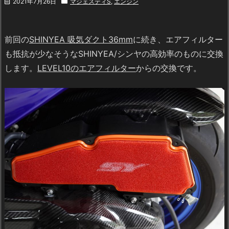
2021年7月26日
マジェスティS
,
エンジン
前回の
SHINYEA 吸気ダクト36mm
に続き、エアフィルター
も抵抗が少なそうなSHINYEA/シンヤの高効率のものに交換
します。
LEVEL10のエアフィルター
からの交換です。