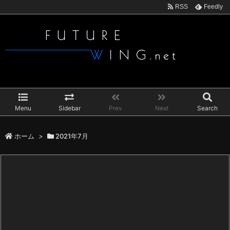
RSS
Feedly
Menu
Sidebar
Prev
Next
Search
ホーム
>
2021年7月