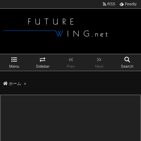
RSS
Feedly
Menu
Sidebar
Prev
Next
Search
ホーム
>