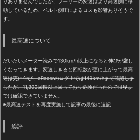
りありませんでしたが、プーリーの変速はより高速側に移
動しているため、ベルト側圧によるロスも影響ありそうで
す。
最高速について
だいたいメーター読みで130km/h以上になると伸びが厳し
くなってきます。変速しきると回転数が更に上がって最高
速は更に伸び、aRacerのログ上では148km/hまで確認しま
したが、11,300回転以上回っており危険だったので限界ま
では確認できていません。
※最高速テストを再度実施して記事の最後に追記
総評