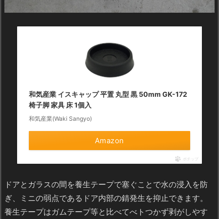
和気産業 イスキャップ 平置 丸型 黒 50mm GK-172
椅子脚 家具 床 1個入
和気産業(Waki Sangyo)
Amazon
ポチップ
ドアとガラスの間を養生テープで塞ぐことで水の浸入を防
ぎ、ミニの弱点であるドア内部の錆発生を抑止できます。
養生テープはガムテープ等と比べてべトつかず剥がしやす